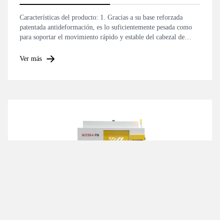
Características del producto: 1. Gracias a su base reforzada
patentada antideformación, es lo suficientemente pesada como
para soportar el movimiento rápido y estable del cabezal de
accionamiento. 2. Su peso es suficiente para proporcionar
antivibración y mejorar la precisión y la suavidad durante el
Ver más
mecanizado de la barra.
Taladradora y mandrinadora CNC